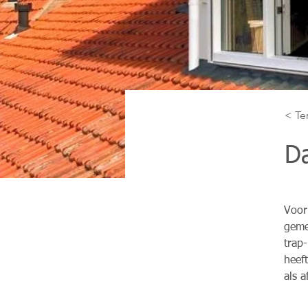
< Te
D
Voor
geme
trap
heef
als a